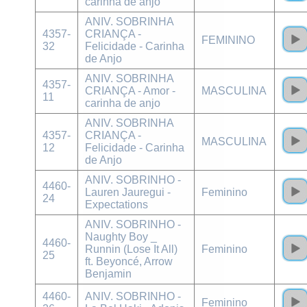
carinha de anjo
ANIV. SOBRINHA
4357-
CRIANÇA -
FEMININO
32
Felicidade - Carinha
de Anjo
ANIV. SOBRINHA
4357-
CRIANÇA - Amor -
MASCULINA
11
carinha de anjo
ANIV. SOBRINHA
4357-
CRIANÇA -
MASCULINA
12
Felicidade - Carinha
de Anjo
ANIV. SOBRINHO -
4460-
Lauren Jauregui -
Feminino
24
Expectations
ANIV. SOBRINHO -
Naughty Boy _
4460-
Runnin (Lose It All)
Feminino
25
ft. Beyoncé, Arrow
Benjamin
4460-
ANIV. SOBRINHO -
Feminino