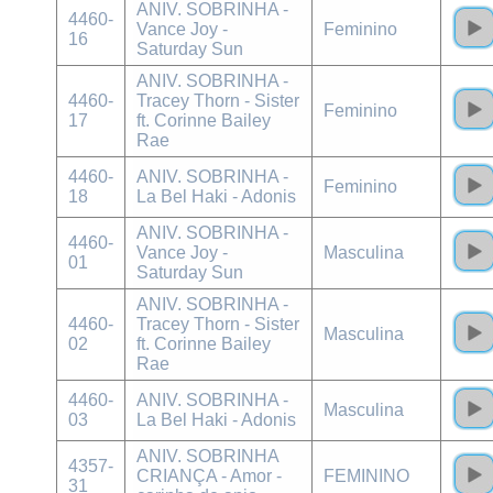
ANIV. SOBRINHA -
4460-
Vance Joy -
Feminino
16
Saturday Sun
ANIV. SOBRINHA -
4460-
Tracey Thorn - Sister
Feminino
17
ft. Corinne Bailey
Rae
4460-
ANIV. SOBRINHA -
Feminino
18
La Bel Haki - Adonis
ANIV. SOBRINHA -
4460-
Vance Joy -
Masculina
01
Saturday Sun
ANIV. SOBRINHA -
4460-
Tracey Thorn - Sister
Masculina
02
ft. Corinne Bailey
Rae
4460-
ANIV. SOBRINHA -
Masculina
03
La Bel Haki - Adonis
ANIV. SOBRINHA
4357-
CRIANÇA - Amor -
FEMININO
31