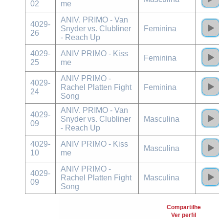
02
me
ANIV. PRIMO - Van
4029-
Snyder vs. Clubliner
Feminina
26
- Reach Up
4029-
ANIV PRIMO - Kiss
Feminina
25
me
ANIV PRIMO -
4029-
Rachel Platten Fight
Feminina
24
Song
ANIV. PRIMO - Van
4029-
Snyder vs. Clubliner
Masculina
09
- Reach Up
4029-
ANIV PRIMO - Kiss
Masculina
10
me
ANIV PRIMO -
4029-
Rachel Platten Fight
Masculina
09
Song
Compartilhe
Ver perfil