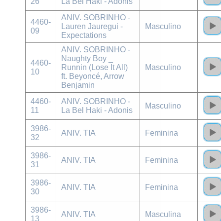
26
La Bel Haki - Adonis
ANIV. SOBRINHO -
4460-
Lauren Jauregui -
Masculino
09
Expectations
ANIV. SOBRINHO -
Naughty Boy _
4460-
Runnin (Lose It All)
Masculino
10
ft. Beyoncé, Arrow
Benjamin
4460-
ANIV. SOBRINHO -
Masculino
11
La Bel Haki - Adonis
3986-
ANIV. TIA
Feminina
32
3986-
ANIV. TIA
Feminina
31
3986-
ANIV. TIA
Feminina
30
3986-
ANIV. TIA
Masculina
13